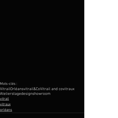
Mots-clés :
Vitrail
Orléans
vitrail&Co
Vitrail and co
vitraux
Atelier
stage
design
showroom
vitrail
vitraux
orléans