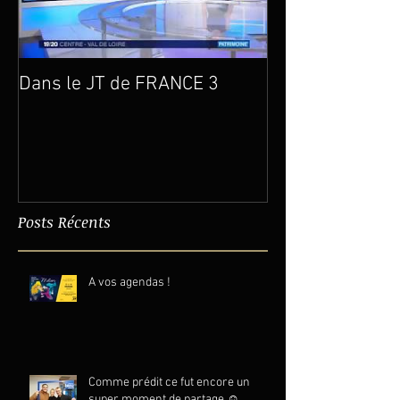
Dans le JT de FRANCE 3
Un an déjà…
Posts Récents
A vos agendas !
Comme prédit ce fut encore un
super moment de partage ☺️