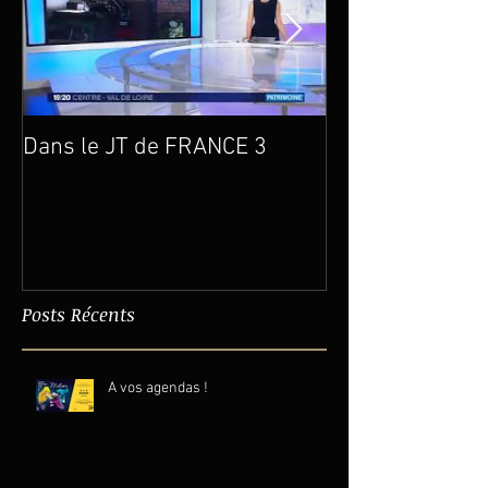
Dans le JT de FRANCE 3
Un an déjà…
Posts Récents
A vos agendas !