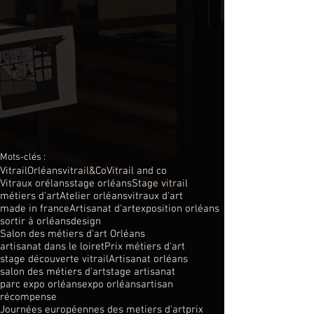
Mots-clés :
Vitrail
Orléans
vitrail&Co
Vitrail and co
Vitraux orélans
stage orléans
Stage vitrail
métiers d'art
Atelier orléans
vitraux d'art
made in france
Artisanat d'art
exposition orléans
sortir à orléans
design
Salon des métiers d'art Orléans
artisanat dans le loiret
Prix métiers d'art
stage découverte vitrail
Artisanat orléans
salon des métiers d'art
stage artisanat
parc expo orléans
expo orléans
artisan
récompense
Journées européennes des metiers d'art
prix