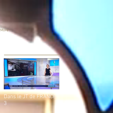
More
Posts à l'affiche
Dans le JT de FRANCE
Un an déjà…
3