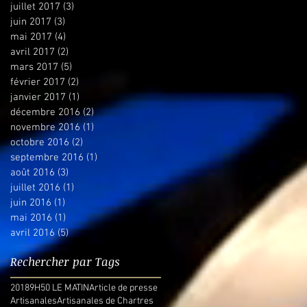
juillet 2017
(3)
3 posts
juin 2017
(3)
3 posts
mai 2017
(4)
4 posts
avril 2017
(2)
2 posts
mars 2017
(5)
5 posts
février 2017
(2)
2 posts
janvier 2017
(1)
1 post
décembre 2016
(2)
2 posts
novembre 2016
(1)
1 post
octobre 2016
(2)
2 posts
septembre 2016
(1)
1 post
août 2016
(3)
3 posts
juillet 2016
(1)
1 post
juin 2016
(1)
1 post
mai 2016
(1)
1 post
avril 2016
(5)
5 posts
Rechercher par Tags
2018
9H50 LE MATIN
Article de presse
Artisanales
Artisanales de Chartres