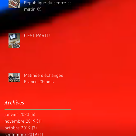
République du centre ce
matin 😊
C'EST PARTI !
Matinée d'échanges
Franco-Chinois.
Archives
janvier 2020
(5)
5 posts
novembre 2019
(1)
1 post
octobre 2019
(7)
7 posts
septembre 2019
(1)
1 post