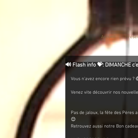
Accueil
Prése
🔊 Flash info 💝: DIMANCHE c'e
Vous n'avez encore rien prévu ? 
Venez vite découvrir nos nouvell
Pas de jaloux, la fête des Pères 
😊
Retrouvez aussi notre Bon cadeau