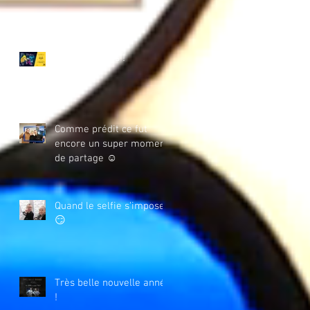
A vos agendas !
Comme prédit ce fut
encore un super moment
de partage ☺️
Quand le selfie s'impose
😏
Très belle nouvelle année
!