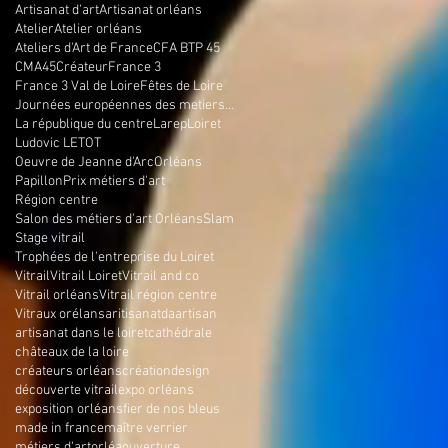
Artisanat d'art
Artisanat orléans
Atelier
Atelier orléans
Ateliers d'Art de France
CFA BTP 45
CMA45
Créateur
France 3
France 3 Val de Loire
Fêtes de Loire
Journées européennes des metiers d'art
La république du centre
Larep
Loiret
Ludovic LETOT
Oeuvre de Jeanne d'Arc
Orléans
Papillon
Prix métiers d'art
Région centre
Salon des métiers d'art Orléans
Slam
Stage vitrail
Trophées de l'entreprise du Loiret
Vitrail
Vitrail Loiret
Vitrail and co
Vitrail orléans
Vitrail région centre
Vitraux orélans
aritisanatda
artisan
artisanat dans le loiret
cathédrale
châteaux de la loire
créateurs orléans
création
design
découverte vitrail
expo orléans
exposition orléans
fier de nos bleus
made in france
maître verrier
métiers d'art
orléa
ouverture