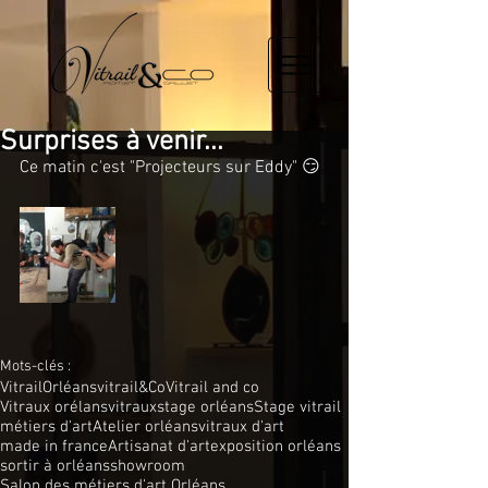
Surprises à venir...
Ce matin c'est "Projecteurs sur Eddy" 😏
Mots-clés :
Vitrail
Orléans
vitrail&Co
Vitrail and co
Vitraux orélans
vitraux
stage orléans
Stage vitrail
métiers d'art
Atelier orléans
vitraux d'art
made in france
Artisanat d'art
exposition orléans
sortir à orléans
showroom
Salon des métiers d'art Orléans