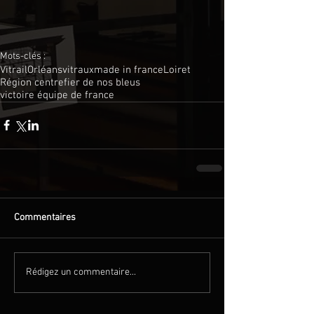
Mots-clés :
Vitrail
Orléans
vitraux
made in france
Loiret
Région centre
fier de nos bleus
victoire équipe de france
Commentaires
Rédigez un commentaire...