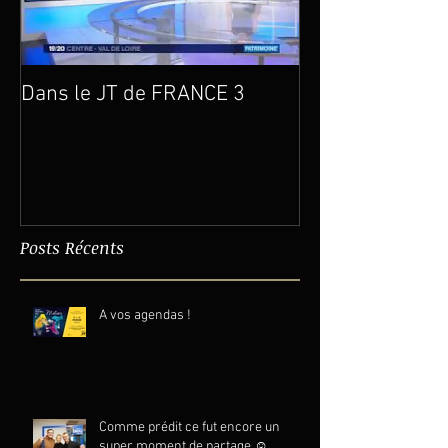
Dans le JT de FRANCE 3
Un an déjà…
Posts Récents
A vos agendas !
Comme prédit ce fut encore un
super moment de partage ☺️