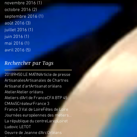
novembre 2016
(1)
1 post
octobre 2016
(2)
2 posts
septembre 2016
(1)
1 post
août 2016
(3)
3 posts
juillet 2016
(1)
1 post
juin 2016
(1)
1 post
mai 2016
(1)
1 post
avril 2016
(5)
5 posts
Rechercher par Tags
2018
9H50 LE MATIN
Article de presse
Artisanales
Artisanales de Chartres
Artisanat d'art
Artisanat orléans
Atelier
Atelier orléans
Ateliers d'Art de France
CFA BTP 45
CMA45
Créateur
France 3
France 3 Val de Loire
Fêtes de Loire
Journées européennes des metiers d'art
La république du centre
Larep
Loiret
Ludovic LETOT
Oeuvre de Jeanne d'Arc
Orléans