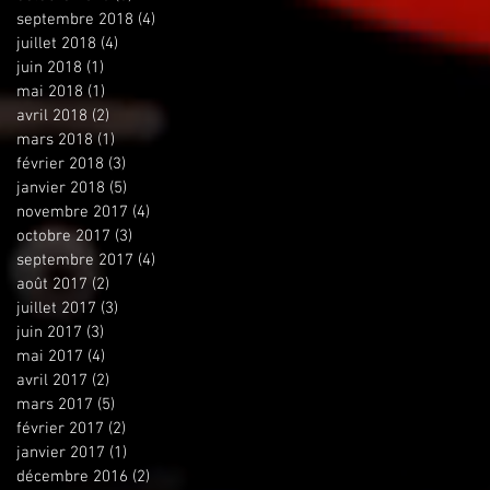
septembre 2018
(4)
4 posts
juillet 2018
(4)
4 posts
juin 2018
(1)
1 post
mai 2018
(1)
1 post
avril 2018
(2)
2 posts
mars 2018
(1)
1 post
février 2018
(3)
3 posts
janvier 2018
(5)
5 posts
novembre 2017
(4)
4 posts
octobre 2017
(3)
3 posts
septembre 2017
(4)
4 posts
août 2017
(2)
2 posts
juillet 2017
(3)
3 posts
juin 2017
(3)
3 posts
mai 2017
(4)
4 posts
avril 2017
(2)
2 posts
mars 2017
(5)
5 posts
février 2017
(2)
2 posts
janvier 2017
(1)
1 post
décembre 2016
(2)
2 posts