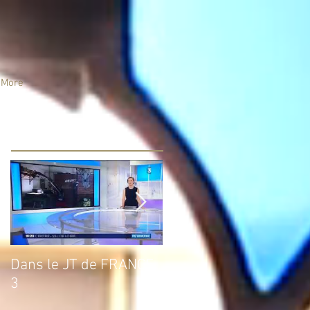
More
Posts à l'affiche
Dans le JT de FRANCE
Un an déjà…
3