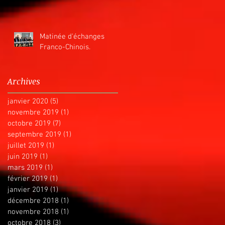
Matinée d'échanges
Franco-Chinois.
Archives
janvier 2020
(5)
5 posts
novembre 2019
(1)
1 post
octobre 2019
(7)
7 posts
septembre 2019
(1)
1 post
juillet 2019
(1)
1 post
juin 2019
(1)
1 post
mars 2019
(1)
1 post
février 2019
(1)
1 post
janvier 2019
(1)
1 post
décembre 2018
(1)
1 post
novembre 2018
(1)
1 post
octobre 2018
(3)
3 posts