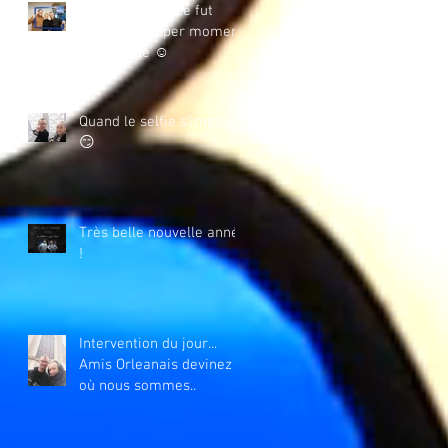
Comme prédit ce fut
encore un super moment
de partage ☺️
Quand le selfie s'impose
😏
Très belle nouvelle année
!
Intervention du jour...
Amis Orleanais devinez
où nous sommes..