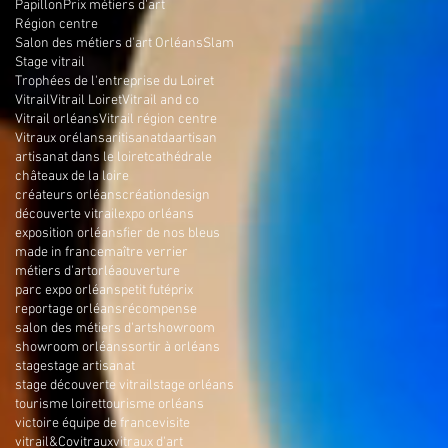
Papillon
Prix métiers d'art
Région centre
Salon des métiers d'art Orléans
Slam
Stage vitrail
Trophées de l'entreprise du Loiret
Vitrail
Vitrail Loiret
Vitrail and co
Vitrail orléans
Vitrail région centre
Vitraux orélans
aritisanatda
artisan
artisanat dans le loiret
cathédrale
châteaux de la loire
créateurs orléans
création
design
découverte vitrail
expo orléans
exposition orléans
fier de nos bleus
made in france
maître verrier
métiers d'art
orléa
ouverture
parc expo orléans
petit futé
prix
reportage orléans
récompense
salon des métiers d'art
showroom
showroom orléans
sortir à orléans
stage
stage artisanat
stage découverte vitrail
stage orléans
tourisme loiret
tourisme orléans
victoire équipe de france
visite
vitrail&Co
vitraux
vitraux d'art