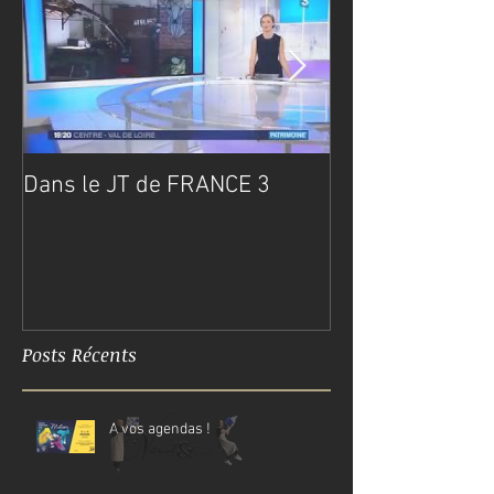
Dans le JT de FRANCE 3
Un an déjà…
Posts Récents
A vos agendas !