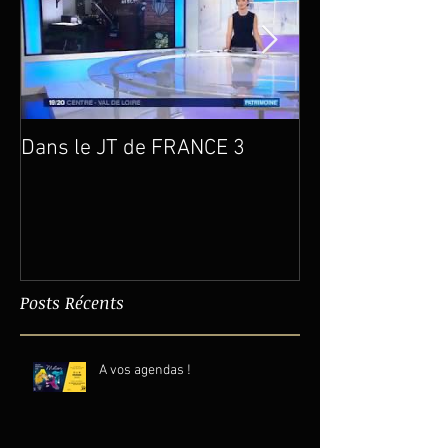
Dans le JT de FRANCE 3
Un an déjà…
Posts Récents
A vos agendas !