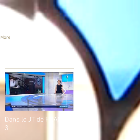
More
Posts à l'affiche
Dans le JT de FRANCE
Un an déjà…
3