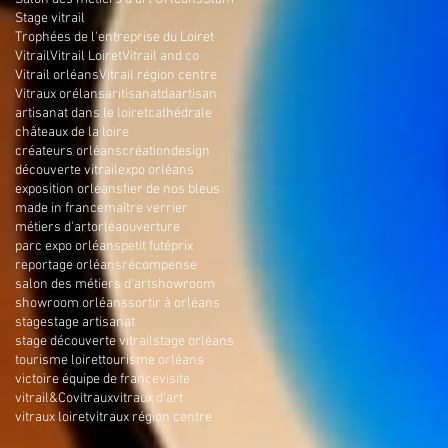
Stage vitrail
Trophées de l'entreprise du Loiret
Vitrail
Vitrail Loiret
Vitrail and co
Vitrail orléans
Vitrail région centre
Vitraux orélans
aritisanatda
artisan
artisanat dans le loiret
cathédrale
châteaux de la loire
créateurs orléans
création
design
découverte vitrail
expo orléans
exposition orléans
fier de nos bleus
made in france
maître verrier
métiers d'art
orléa
ouverture
parc expo orléans
petit futé
prix
reportage orléans
récompense
salon des métiers d'art
showroom
showroom orléans
sortir à orléans
stage
stage artisanat
stage découverte vitrail
stage orléans
tourisme loiret
tourisme orléans
victoire équipe de france
visite
vitrail&Co
vitraux
vitraux d'art
vitraux loiret
vitraux région centre