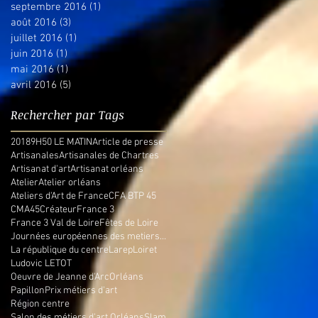
septembre 2016
(1)
1 post
août 2016
(3)
3 posts
juillet 2016
(1)
1 post
juin 2016
(1)
1 post
mai 2016
(1)
1 post
avril 2016
(5)
5 posts
Rechercher par Tags
2018
9H50 LE MATIN
Article de presse
Artisanales
Artisanales de Chartres
Artisanat d'art
Artisanat orléans
Atelier
Atelier orléans
Ateliers d'Art de France
CFA BTP 45
CMA45
Créateur
France 3
France 3 Val de Loire
Fêtes de Loire
Journées européennes des metiers d'art
La république du centre
Larep
Loiret
Ludovic LETOT
Oeuvre de Jeanne d'Arc
Orléans
Papillon
Prix métiers d'art
Région centre
Salon des métiers d'art Orléans
Slam