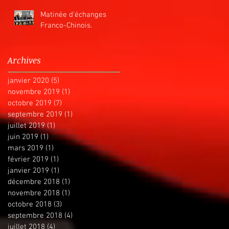
Matinée d'échanges
Franco-Chinois.
Archives
janvier 2020
(5)
5 posts
novembre 2019
(1)
1 post
octobre 2019
(7)
7 posts
septembre 2019
(1)
1 post
juillet 2019
(1)
1 post
juin 2019
(1)
1 post
mars 2019
(1)
1 post
février 2019
(1)
1 post
janvier 2019
(1)
1 post
décembre 2018
(1)
1 post
novembre 2018
(1)
1 post
octobre 2018
(3)
3 posts
septembre 2018
(4)
4 posts
juillet 2018
(4)
4 posts