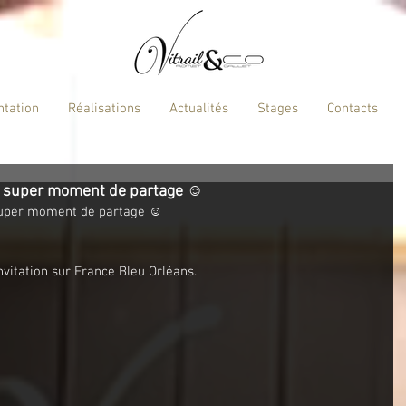
ntation
Réalisations
Actualités
Stages
Contacts
n super moment de partage ☺️
super moment de partage ☺️
vitation sur France Bleu Orléans.