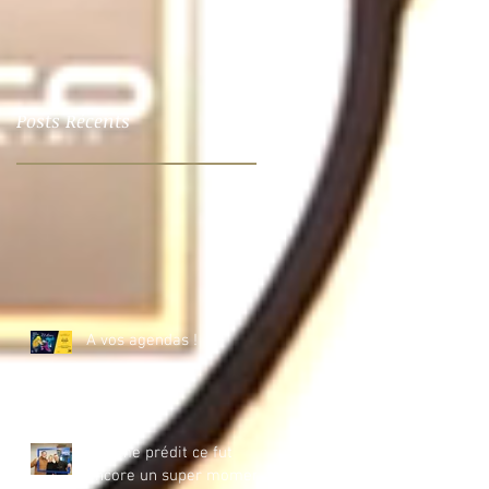
Posts Récents
A vos agendas !
Comme prédit ce fut
encore un super moment