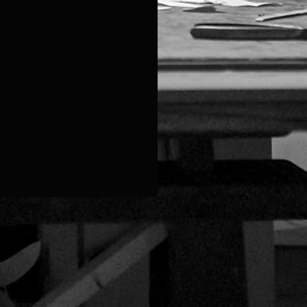
te
hébergeur
Wix