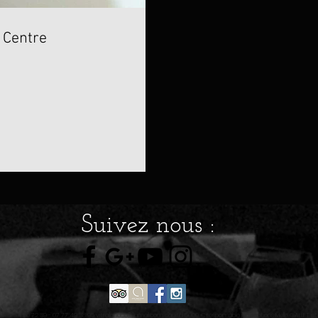
 Centre
Suivez nous :
ns 02 34 50 72 39 - 07 77 49 38 95
vitrailandco@gmail.com
capital
5000 € responsable publications Melle GALLET si