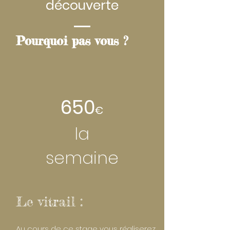
découverte
Pourquoi pas vous ?
650
€
la
semaine
Le vitrail :
Au cours de ce stage vous réaliserez