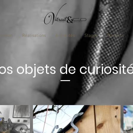
ntation
Réalisations
Actualités
Stages
Contacts
os objets de curiosit