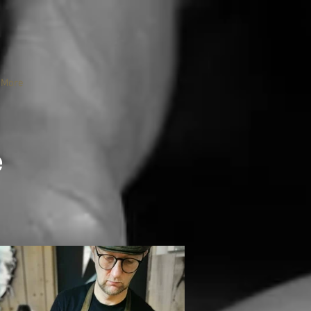
More
é