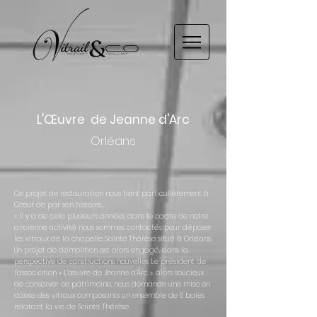
L'Œuvre de Jeanne d'Arc
Orléans
Ce projet de restauration nous tient particulièrement à
Cœur de par son histoire…
« Il y a de cela plusieurs années dans le cadre de notre
ancienne activité nous sommes contactés pour déposer
les vitraux de la chapelle Sainte Thérèse situé à Orléans.
Un projet de démolition est alors engagé, dans la
perspective de constructions nouvelles Le président de
l’association « L’œuvre de Jeanne d’Arc », alors soucieux
de conserver ce patrimoine, nous demande une mise en
caisse des vitraux composants un ensemble de 6 baies
relatant la vie de Sainte Thérèse.