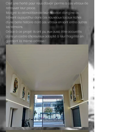
C’est une fierté pour nous d’avoir permis à ces vitraux de
retrouver leur place.
Malgré la démolition de leur habitat d’origine ils
trônent aujourd’hui dans ces nouveaux locaux riches
d’une belle histoire dont ces vitraux en sont entre autres
les témoins.
Grâce à ce projet ils ont pu, eux aussi, être accueillis
dans un cadre chaleureux adapté à leur fragilité en
gardant la même adresse !