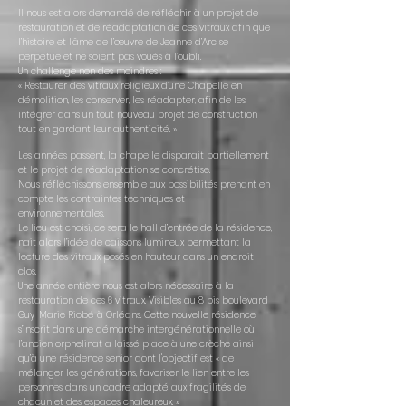
Il nous est alors demandé de réfléchir à un projet de
restauration et de réadaptation de ces vitraux afin que
l’histoire et l’âme de l’œuvre de Jeanne d’Arc se
perpétue et ne soient pas voués à l’oubli.
Un challenge non des moindres :
« Restaurer des vitraux religieux d’une Chapelle en
démolition, les conserver, les réadapter, afin de les
intégrer dans un tout nouveau projet de construction
tout en gardant leur authenticité. »
Les années passent, la chapelle disparait partiellement
et le projet de réadaptation se concrétise.
Nous réfléchissons ensemble aux possibilités prenant en
compte les contraintes techniques et
environnementales.
Le lieu est choisi, ce sera le hall d’entrée de la résidence,
nait alors l’idée de caissons lumineux permettant la
lecture des vitraux posés en hauteur dans un endroit
clos.
Une année entière nous est alors nécessaire à la
restauration de ces 6 vitraux. Visibles au 8 bis boulevard
Guy-Marie Riobé à Orléans. Cette nouvelle résidence
s’inscrit dans une démarche intergénérationnelle où
l’ancien orphelinat a laissé place à une crèche ainsi
qu’à une résidence senior dont l'objectif est « de
mélanger les générations, favoriser le lien entre les
personnes dans un cadre adapté aux fragilités de
chacun et des espaces chaleureux. »