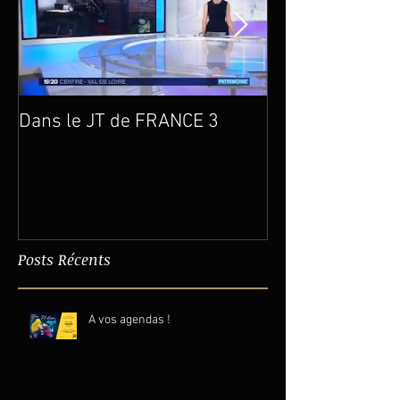
Dans le JT de FRANCE 3
Un an déjà…
Posts Récents
A vos agendas !