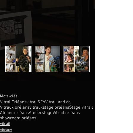
Mots-clés :
Vitrail
Orléans
vitrail&Co
Vitrail and co
Vitraux orélans
vitraux
stage orléans
Stage vitrail
Atelier orléans
Atelier
stage
Vitrail orléans
showroom orléans
vitrail
vitraux