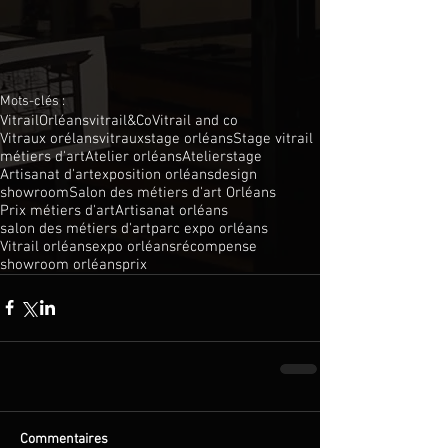
Mots-clés :
Vitrail
Orléans
vitrail&Co
Vitrail and co
Vitraux orélans
vitraux
stage orléans
Stage vitrail
métiers d'art
Atelier orléans
Atelier
stage
Artisanat d'art
exposition orléans
design
showroom
Salon des métiers d'art Orléans
Prix métiers d'art
Artisanat orléans
salon des métiers d'art
parc expo orléans
Vitrail orléans
expo orléans
récompense
showroom orléans
prix
Commentaires