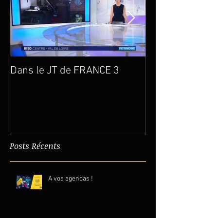
Dans le JT de FRANCE 3
Un an déjà…
Posts Récents
A vos agendas !