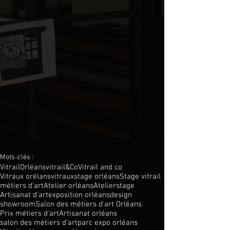
Mots-clés :
Vitrail
Orléans
vitrail&Co
Vitrail and co
Vitraux orélans
vitraux
stage orléans
Stage vitrail
métiers d'art
Atelier orléans
Atelier
stage
Artisanat d'art
exposition orléans
design
showroom
Salon des métiers d'art Orléans
Prix métiers d'art
Artisanat orléans
salon des métiers d'art
parc expo orléans