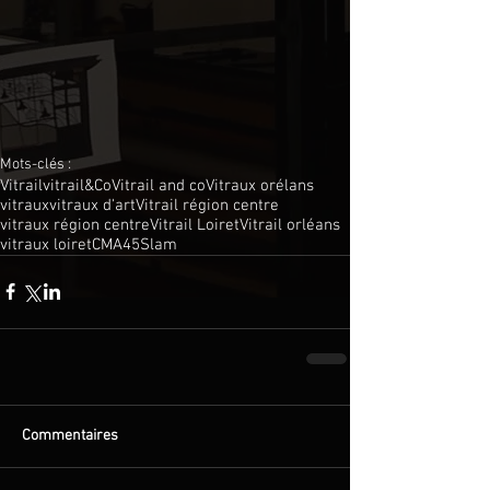
Mots-clés :
Vitrail
vitrail&Co
Vitrail and co
Vitraux orélans
vitraux
vitraux d'art
Vitrail région centre
vitraux région centre
Vitrail Loiret
Vitrail orléans
vitraux loiret
CMA45
Slam
Commentaires