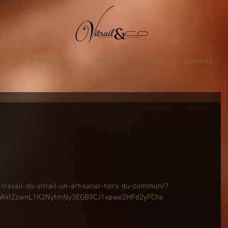
ntation
Réalisations
Actualités
Stages
Contacts
-travail-du-vitrail-un-artisanat-hors-du-commun/?
bVWxfZswnL1K2NyfmNy3EGB9CJ1vpwe2HFd2yFChs