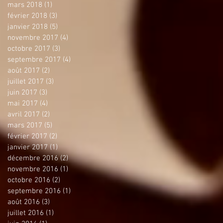
mars 2018
(1)
1 post
février 2018
(3)
3 posts
janvier 2018
(5)
5 posts
novembre 2017
(4)
4 posts
octobre 2017
(3)
3 posts
septembre 2017
(4)
4 posts
août 2017
(2)
2 posts
juillet 2017
(3)
3 posts
juin 2017
(3)
3 posts
mai 2017
(4)
4 posts
avril 2017
(2)
2 posts
mars 2017
(5)
5 posts
février 2017
(2)
2 posts
janvier 2017
(1)
1 post
décembre 2016
(2)
2 posts
novembre 2016
(1)
1 post
octobre 2016
(2)
2 posts
septembre 2016
(1)
1 post
août 2016
(3)
3 posts
juillet 2016
(1)
1 post