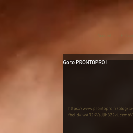
Accueil
Prése
Go to PRONTOPRO !
https://www.prontopro.fr/blog/le
fbclid=IwAR2KVsJjih322vUczm