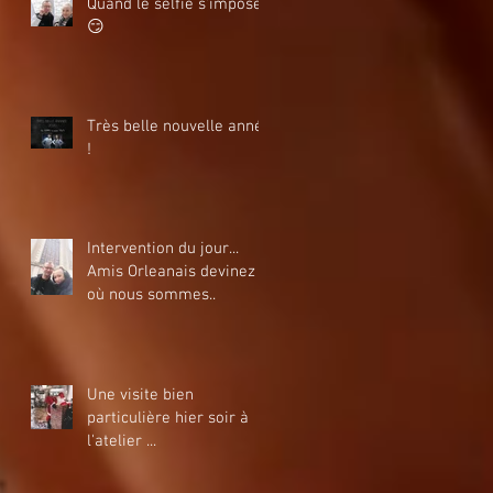
Quand le selfie s'impose
😏
Très belle nouvelle année
!
Intervention du jour...
Amis Orleanais devinez
où nous sommes..
Une visite bien
particulière hier soir à
l'atelier ...