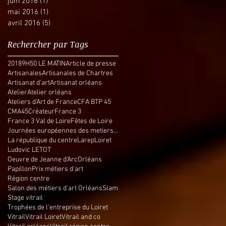
juin 2016
(1)
1 post
mai 2016
(1)
1 post
avril 2016
(5)
5 posts
Rechercher par Tags
2018
9H50 LE MATIN
Article de presse
Artisanales
Artisanales de Chartres
Artisanat d'art
Artisanat orléans
Atelier
Atelier orléans
Ateliers d'Art de France
CFA BTP 45
CMA45
Créateur
France 3
France 3 Val de Loire
Fêtes de Loire
Journées européennes des metiers d'art
La république du centre
Larep
Loiret
Ludovic LETOT
Oeuvre de Jeanne d'Arc
Orléans
Papillon
Prix métiers d'art
Région centre
Salon des métiers d'art Orléans
Slam
Stage vitrail
Trophées de l'entreprise du Loiret
Vitrail
Vitrail Loiret
Vitrail and co