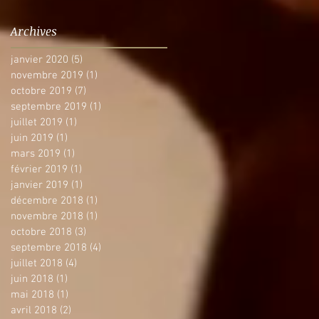
Archives
janvier 2020
(5)
5 posts
novembre 2019
(1)
1 post
octobre 2019
(7)
7 posts
septembre 2019
(1)
1 post
juillet 2019
(1)
1 post
juin 2019
(1)
1 post
mars 2019
(1)
1 post
février 2019
(1)
1 post
janvier 2019
(1)
1 post
décembre 2018
(1)
1 post
novembre 2018
(1)
1 post
octobre 2018
(3)
3 posts
septembre 2018
(4)
4 posts
juillet 2018
(4)
4 posts
juin 2018
(1)
1 post
mai 2018
(1)
1 post
avril 2018
(2)
2 posts